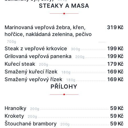
STEAKY A MASA
Marinovaná vepřová žebra, křen,
319 Kč
hořčice, nakládaná zelenina, pečivo
700g
Steak z vepřové krkovice
199 Kč
300g
Grilovaná vepřová panenka
199 Kč
200g
Kuřecí steak
179 Kč
200g
Smažený kuřecí řízek
169 Kč
180g
Smažený vepřový řízek
169 Kč
180g
PŘÍLOHY
Hranolky
59 Kč
200g
Krokety
59 Kč
200g
Štouchané brambory
59 Kč
200g