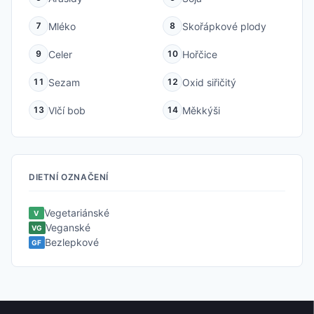
Mléko
Skořápkové plody
7
8
Celer
Hořčice
9
10
Sezam
Oxid siřičitý
11
12
Vlčí bob
Měkkýši
13
14
DIETNÍ OZNAČENÍ
Vegetariánské
V
Veganské
VG
Bezlepkové
GF