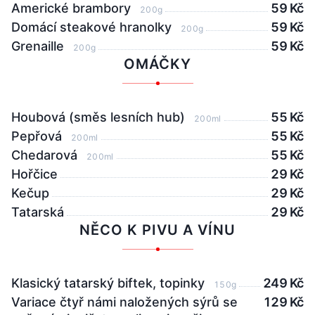
Americké brambory
59 Kč
200g
Domácí steakové hranolky
59 Kč
200g
Grenaille
59 Kč
200g
OMÁČKY
Houbová (směs lesních hub)
55 Kč
200ml
Pepřová
55 Kč
200ml
Chedarová
55 Kč
200ml
Hořčice
29 Kč
Kečup
29 Kč
Tatarská
29 Kč
NĚCO K PIVU A VÍNU
Klasický tatarský biftek, topinky
249 Kč
150g
Variace čtyř námi naložených sýrů se
129 Kč