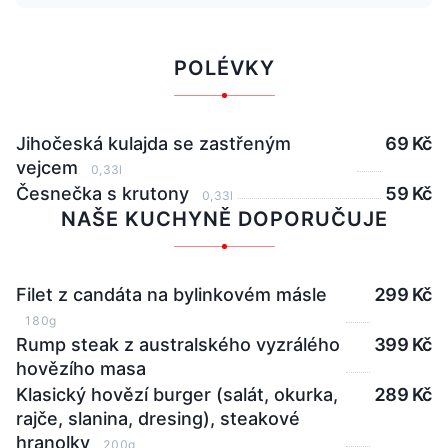
POLÉVKY
Jihočeská kulajda se zastřeným
69 Kč
vejcem
0,33l
Česnečka s krutony
59 Kč
0,33l
NAŠE KUCHYNĚ DOPORUČUJE
Filet z candáta na bylinkovém másle
299 Kč
180g
Rump steak z australského vyzrálého
399 Kč
hovězího masa
Klasický hovězí burger (salát, okurka,
289 Kč
rajče, slanina, dresing), steakové
hranolky
200g