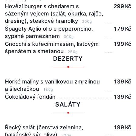
Hovězí burger s chedarem s
299 Kč
sázeným vejcem (salát, okurka, rajče,
dresing), steakové hranolky
200g
Špagety Aglio olio e peperoncino,
179 Kč
sypané parmezánem
300g
Gnocchi s kuřecím masem, listovým
199 Kč
špenátem a smetanou
250g
DEZERTY
Horké maliny s vanilkovou zmrzlinou
139 Kč
a šlechačkou
180g
Čokoládový fondán
139 Kč
SALÁTY
Řecký salát (čerstvá zelenina,
199 Kč
balkánský sýr, olivy)
300g