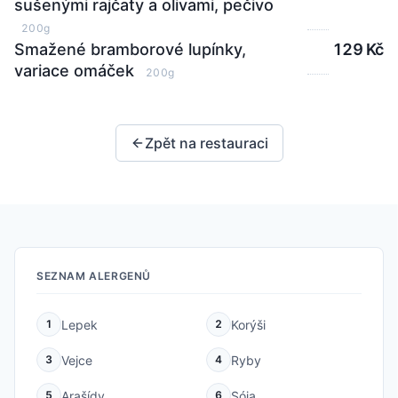
sušenými rajčaty a olivami, pečivo
200g
Smažené bramborové lupínky,
129 Kč
variace omáček
200g
Zpět na restauraci
SEZNAM ALERGENŮ
Lepek
Korýši
1
2
Vejce
Ryby
3
4
Arašídy
Sója
5
6