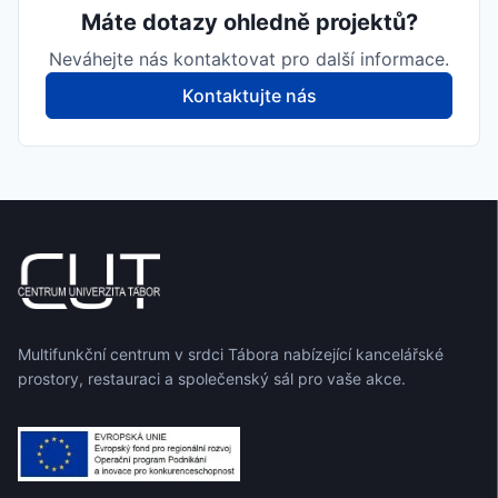
Máte dotazy ohledně projektů?
Neváhejte nás kontaktovat pro další informace.
Kontaktujte nás
Multifunkční centrum v srdci Tábora nabízející kancelářské
prostory, restauraci a společenský sál pro vaše akce.